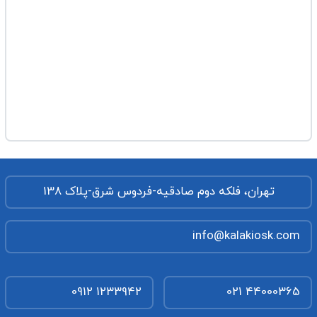
تهران، فلکه دوم صادقیه-فردوس شرق-پلاک 138
info@kalakiosk.com
0912 1233942
021 44000365