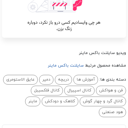
ویدیو سایلنت باکس ماینر
مشاهده محصول مرتبط
سایلنت باکس ماینر
دسته بندی ها:
آموزش ها
دریچه
دمپر
عایق الاستومری
فن و هواکش
کانال اسپیرال
کانال فلکسیبل
کانال گرد و چهار گوش
کلاهک و دودکش
ماینر
هود صنعتی