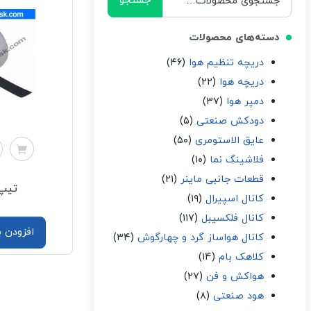
جستجو
برای:
دسته‌های محصولات
دریچه تنظیم هوا
(۴۶)
دریچه هوا
(۲۲)
دمپر هوا
(۳۷)
دودکش صنعتی
(۵)
عایق الاستومری
(۵۰)
فلاشینگ نما
(۱۰)
قطعات جانبی ماینر
(۲۱)
تیپ 
کانال اسپیرال
(۱۹)
کانال فلکسیبل
(۱۱۷)
افزودن 
کانال هواساز گرد و چهارگوش
(۳۴)
کلاهک بام
(۱۴)
هواکش و فن
(۲۷)
هود صنعتی
(۸)