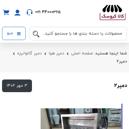
021 44000365
منو
شما اینجا هستید:
صفحه اصلی
دمپر هوا
دمپر گالوانیزه
دمپر۲
دمپر۲
۳ مهر ۱۴۰۲